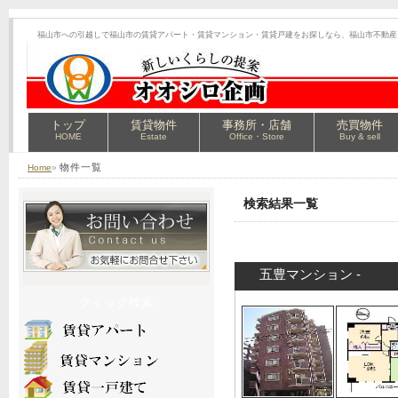
福山市への引越しで福山市の賃貸アパート・賃貸マンション・賃貸戸建をお探しなら、福山市不動産
トップ
賃貸物件
事務所・店舗
売買物件
HOME
Estate
Office・Store
Buy & sell
物件一覧
Home
»
検索結果一覧
五豊マンション -
クイック検索