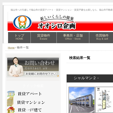
福山市への引越しで福山市の賃貸アパート・賃貸マンション・賃貸戸建をお探しなら、福山市不動産
トップ
賃貸物件
事務所・店舗
売買物件
HOME
Estate
Office・Store
Buy & sell
物件一覧
Home
»
検索結果一覧
シャルマン２ -
クイック検索